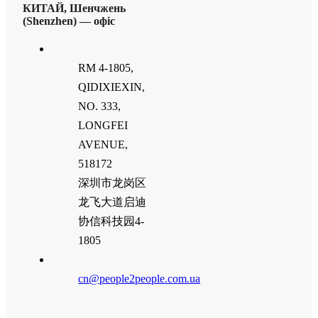
КИТАЙ, Шенчжень
(Shenzhen) — офіс
RM 4-1805,
QIDIXIEXIN,
NO. 333,
LONGFEI
AVENUE,
518172
深圳市龙岗区
龙飞大道启迪
协信科技园4-
1805
cn@people2people.com.ua