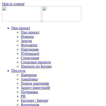
Skip to content
Про проєкт
Про проєкт
Новини
Заходи
Фотозвіти
Партнерам
Публикації
Спонсорам
Соціальні проєкти
Проєкти по Китаю
Послуги
Навчання
Аналітика
Пошук партнерів
Захист інвестицій
Підтримка
PR
Експорт / Імпорт
Кооперація