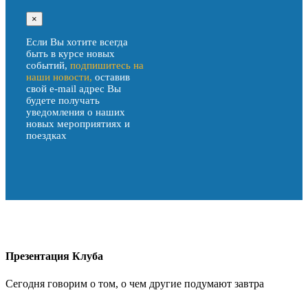
×
Если Вы хотите всегда
быть в курсе новых
событий,
подпишитесь на
наши новости,
оставив
свой е-mail адрес Вы
будете получать
уведомления о наших
новых мероприятиях и
поездках
О проекте
Услуги
Поиск партнера
Клубные карты
Контакты
Презентация Клуба
Сегодня говорим о том, о чем другие подумают завтра