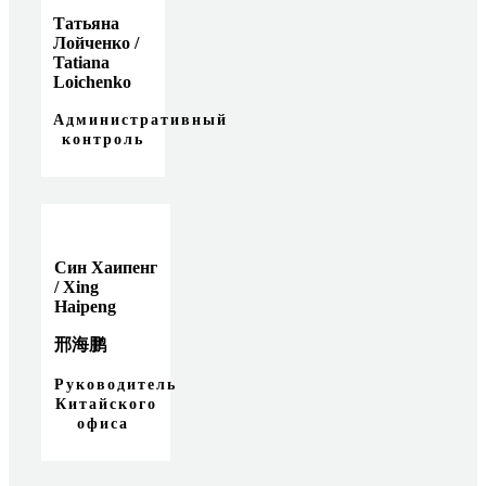
Татьяна
Лойченко /
Tatiana
Loichenko
Административный
контроль
Cин Хаипенг
/ Xing
Haipeng
邢海鹏
Руководитель
Китайского
офиса