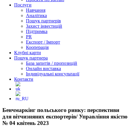
Послуги
Навчання
Аналітика
Пошук партнерів
Захист інвестицій
Підтримка
PR
Експорт / Імпорт
Кооперація
Клубні карти
Пошук партнера
База запитів / пропозицій
Онлайн виставка
Індивідуальні консультації
Контакти
Бенчмаркінг польського ринку: перспективи
для вітчизняних експортерів/ Управління якістю
№ 04 квітень 2023