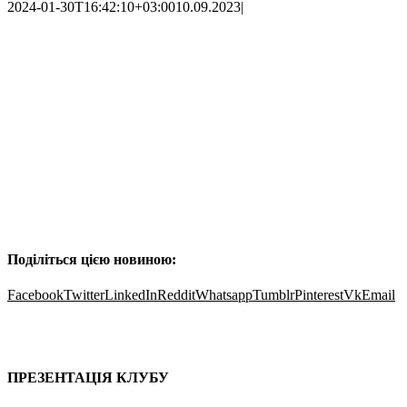
2024-01-30T16:42:10+03:00
10.09.2023
|
Поділіться цією новиною:
Facebook
Twitter
LinkedIn
Reddit
Whatsapp
Tumblr
Pinterest
Vk
Email
Про проєкт
Послуги
Пошук партнера
Клубні карти
Контакти
ПРЕЗЕНТАЦІЯ КЛУБУ