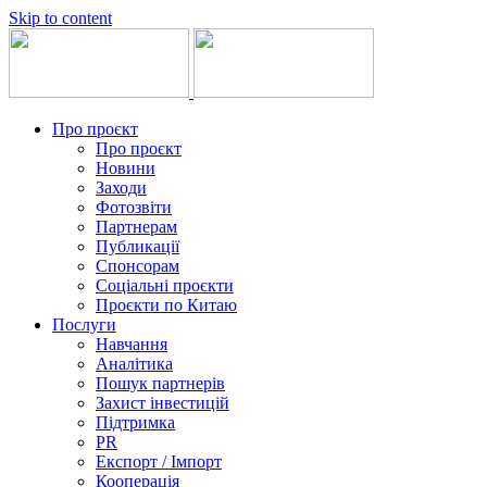
Skip to content
Про проєкт
Про проєкт
Новини
Заходи
Фотозвіти
Партнерам
Публикації
Спонсорам
Соціальні проєкти
Проєкти по Китаю
Послуги
Навчання
Аналітика
Пошук партнерів
Захист інвестицій
Підтримка
PR
Експорт / Імпорт
Кооперація