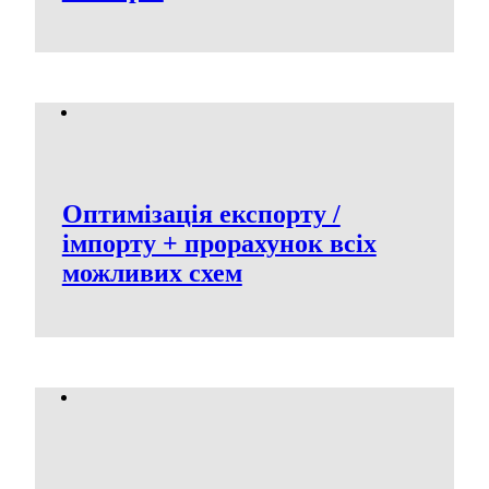
Оптимізація експорту /
імпорту + прорахунок всіх
можливих схем