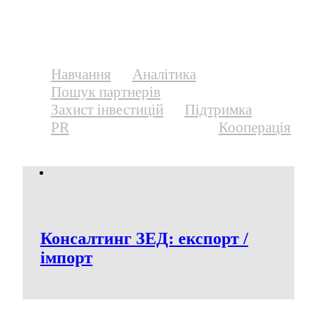
Послуги для експортерів
Навчання
Аналітика
Пошук партнерів
Захист інвестицій
Підтримка
PR
Експорт / Імпорт
Кооперація
Консалтинг ЗЕД: експорт /
імпорт