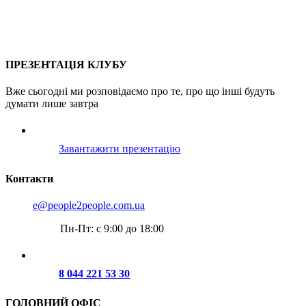
Про проєкт
Послуги
Пошук партнера
Клубні карти
Контакти
ПРЕЗЕНТАЦІЯ КЛУБУ
Вже сьогодні ми розповідаємо про те, про що інші будуть
думати лише завтра
Завантажити презентацію
Контакти
e@people2people.com.ua
Пн-Пт: с 9:00 до 18:00
8 044 221 53 30
ГОЛОВНИЙ ОФІС