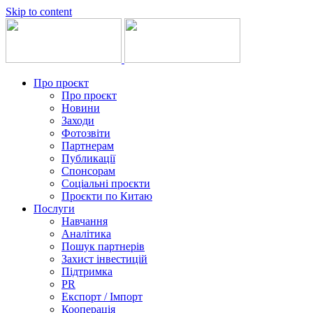
Skip to content
Про проєкт
Про проєкт
Новини
Заходи
Фотозвіти
Партнерам
Публикації
Спонсорам
Соціальні проєкти
Проєкти по Китаю
Послуги
Навчання
Аналітика
Пошук партнерів
Захист інвестицій
Підтримка
PR
Експорт / Імпорт
Кооперація