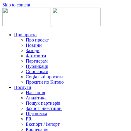
Skip to content
Про проєкт
Про проєкт
Новини
Заходи
Фотозвіти
Партнерам
Публикації
Спонсорам
Соціальні проєкти
Проєкти по Китаю
Послуги
Навчання
Аналітика
Пошук партнерів
Захист інвестицій
Підтримка
PR
Експорт / Імпорт
Кооперація