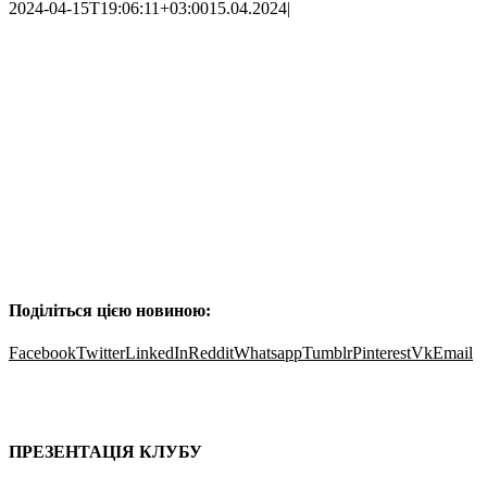
2024-04-15T19:06:11+03:00
15.04.2024
|
Поділіться цією новиною:
Facebook
Twitter
LinkedIn
Reddit
Whatsapp
Tumblr
Pinterest
Vk
Email
Про проєкт
Послуги
Пошук партнера
Клубні карти
Контакти
ПРЕЗЕНТАЦІЯ КЛУБУ