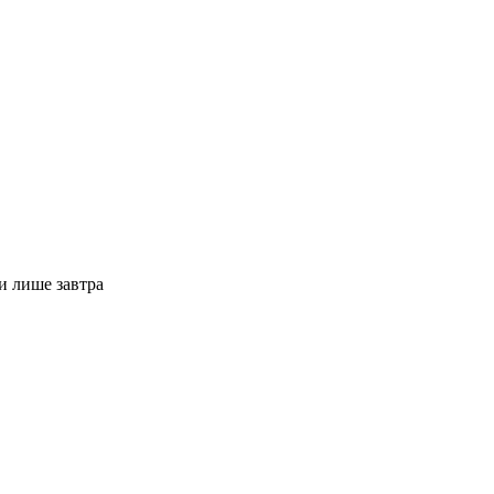
карти
Контакти
ти лише завтра