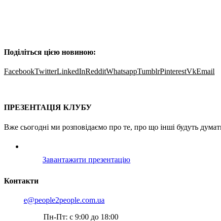
Поділіться цією новиною:
Facebook
Twitter
LinkedIn
Reddit
Whatsapp
Tumblr
Pinterest
Vk
Email
Про проєкт
Послуги
Пошук партнера
Клубні 
ПРЕЗЕНТАЦІЯ КЛУБУ
Вже сьогодні ми розповідаємо про те, про що інші будуть дума
Завантажити презентацію
Контакти
e@people2people.com.ua
Пн-Пт: с 9:00 до 18:00