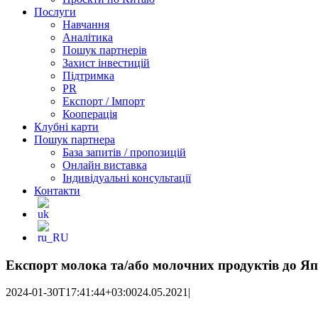
Послуги
Навчання
Аналітика
Пошук партнерів
Захист інвестицій
Підтримка
PR
Експорт / Імпорт
Кооперація
Клубні карти
Пошук партнера
База запитів / пропозицій
Онлайн виставка
Індивідуальні консультації
Контакти
Експорт молока та/або молочних продуктів до Япо
2024-01-30T17:41:44+03:00
24.05.2021
|