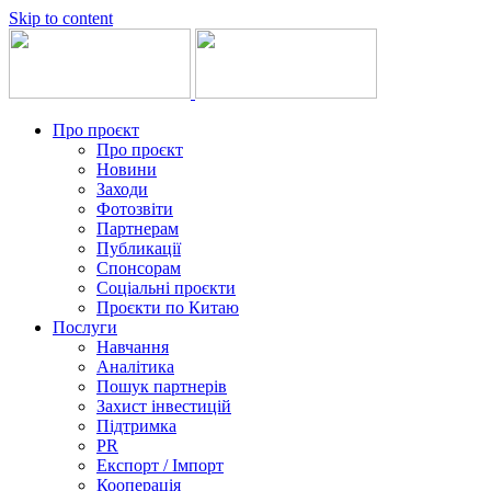
Skip to content
Про проєкт
Про проєкт
Новини
Заходи
Фотозвіти
Партнерам
Публикації
Спонсорам
Соціальні проєкти
Проєкти по Китаю
Послуги
Навчання
Аналітика
Пошук партнерів
Захист інвестицій
Підтримка
PR
Експорт / Імпорт
Кооперація