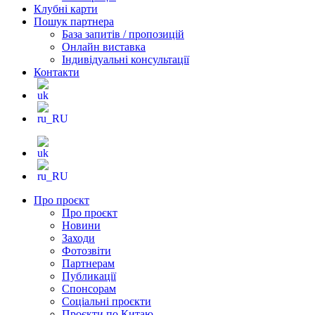
Клубні карти
Пошук партнера
База запитів / пропозицій
Онлайн виставка
Індивідуальні консультації
Контакти
Про проєкт
Про проєкт
Новини
Заходи
Фотозвіти
Партнерам
Публикації
Спонсорам
Соціальні проєкти
Проєкти по Китаю