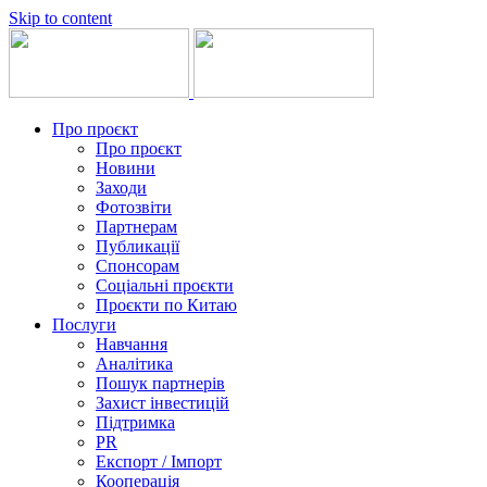
Skip to content
Про проєкт
Про проєкт
Новини
Заходи
Фотозвіти
Партнерам
Публикації
Спонсорам
Соціальні проєкти
Проєкти по Китаю
Послуги
Навчання
Аналітика
Пошук партнерів
Захист інвестицій
Підтримка
PR
Експорт / Імпорт
Кооперація