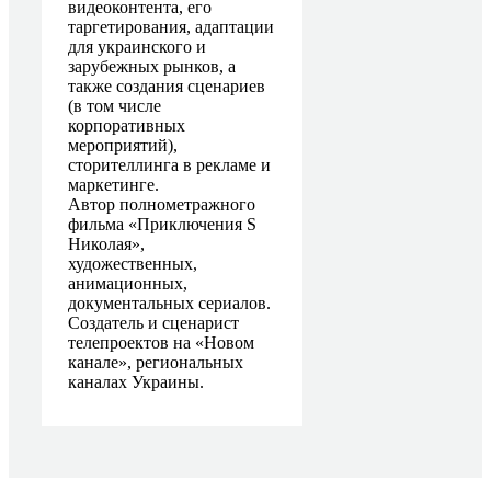
видеоконтента, его
таргетирования, адаптации
для украинского и
зарубежных рынков, а
также создания сценариев
(в том числе
корпоративных
мероприятий),
сторителлинга в рекламе и
маркетинге.
Автор полнометражного
фильма «Приключения S
Николая»,
художественных,
анимационных,
документальных сериалов.
Создатель и сценарист
телепроектов на «Новом
канале», региональных
каналах Украины.