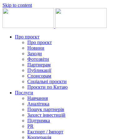
Skip to content
Про проєкт
Про проєкт
Новини
Заходи
Фотозвіти
Партнерам
Публикації
Спонсорам
Соціальні проєкти
Проєкти по Китаю
Послуги
Навчання
Аналітика
Пошук партнерів
Захист інвестицій
Підтримка
PR
Експорт / Імпорт
Кооперація