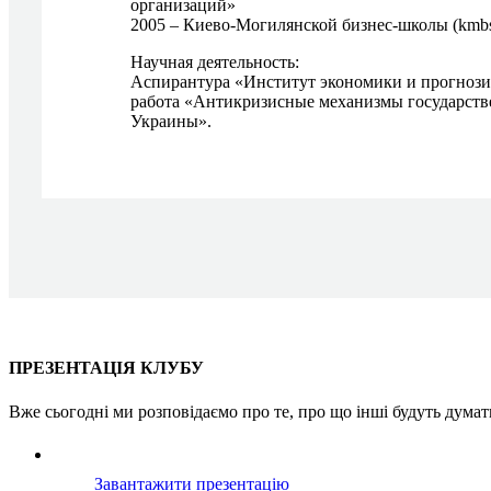
организаций»
2005 – Киево-Могилянской бизнес-школы (kmb
Научная деятельность:
Аспирантура «Институт экономики и прогноз
работа «Антикризисные механизмы государстве
Украины».
Про проєкт
Послуги
Пошук партнера
Клубні 
ПРЕЗЕНТАЦІЯ КЛУБУ
Вже сьогодні ми розповідаємо про те, про що інші будуть дума
Завантажити презентацію