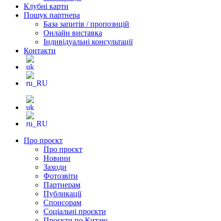
Клубні карти
Пошук партнера
База запитів / пропозицій
Онлайн виставка
Індивідуальні консультації
Контакти
Про проєкт
Про проєкт
Новини
Заходи
Фотозвіти
Партнерам
Публикації
Спонсорам
Соціальні проєкти
Проєкти по Китаю