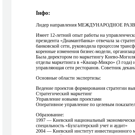
Інфо:
Лидер направления МЕЖДУНАРОДНОЕ РАЗВ
Имеет 12-летний опыт работы на управленческ
президента «Диамантбанка» отвечала за страте
банковской сети, руководила процессом транс
коренные изменения бизнес-модели, организац
Была директором по маркетингу Киево-Могиля
отделы маркетинга в «Квазар-Микро» (3 года) и
управляющая сети ресторанов. Советник декан
Основные области экспертизы:
Ведение проектов формирования стратегии вы
Стратегический маркетинг
Управление новыми проектами
Оперативное управление по целевым показате
Образование:
1997 — Киевский национальный экономический
специльность «Бухгалтерский учет и аудит»
2004 — Киевский институт инвестиционного 