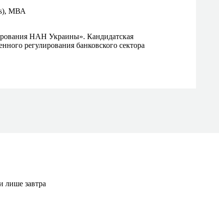
s), МВА
ирования НАН Украины». Кандидатская
нного регулирования банковского сектора
карти
Контакти
ти лише завтра