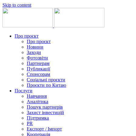
Skip to content
Про проєкт
Про проєкт
Новини
Заходи
Фотозвіти
Партнерам
Публикації
Спонсорам
Соціальні проєкти
Проєкти по Китаю
Послуги
Навчання
Аналітика
Пошук партнерів
Захист інвестицій
Підтримка
PR
Експорт / Імпорт
Кооперація