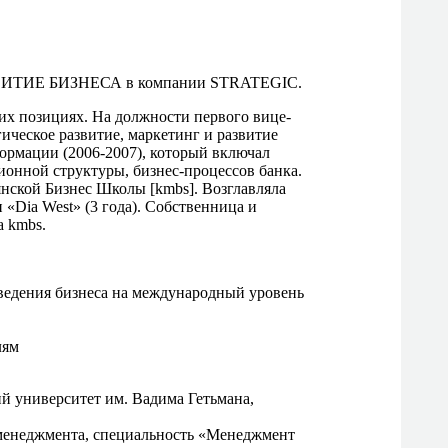
ИТИЕ БИЗНЕСА в компании STRATEGIC.
их позициях. На должности первого вице-
гическое развитие, маркетинг и развитие
формации (2006-2007), который включал
ионной структуры, бизнес-процессов банка.
нской Бизнес Школы [kmbs]. Возглавляла
 «Dia West» (3 года). Собственница и
а kmbs.
ведения бизнеса на международный уровень
лям
 университет им. Вадима Гетьмана,
менеджмента, специальность «Менеджмент