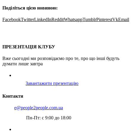
Поділіться цією новиною:
Facebook
Twitter
LinkedIn
Reddit
Whatsapp
Tumblr
Pinterest
Vk
Email
Про проєкт
Послуги
Пошук партнера
Клубні карти
Контакти
ПРЕЗЕНТАЦІЯ КЛУБУ
Вже сьогодні ми розповідаємо про те, про що інші будуть
думати лише завтра
Завантажити презентацію
Контакти
e@people2people.com.ua
Пн-Пт: с 9:00 до 18:00