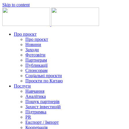
Skip to content
Про проєкт
Про проєкт
Новини
Заходи
Фотозвіти
Партнерам
Публикації
Спонсорам
Соціальні проєкти
Проєкти по Китаю
Послуги
Навчання
Аналітика
Пошук партнерів
Захист інвестицій
Підтримка
PR
Експорт / Імпорт
Кооперація