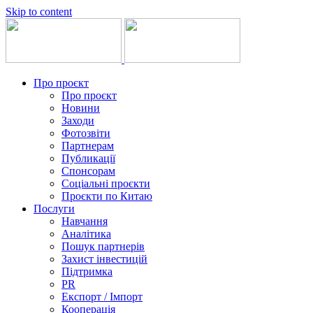
Skip to content
Про проєкт
Про проєкт
Новини
Заходи
Фотозвіти
Партнерам
Публикації
Спонсорам
Соціальні проєкти
Проєкти по Китаю
Послуги
Навчання
Аналітика
Пошук партнерів
Захист інвестицій
Підтримка
PR
Експорт / Імпорт
Кооперація