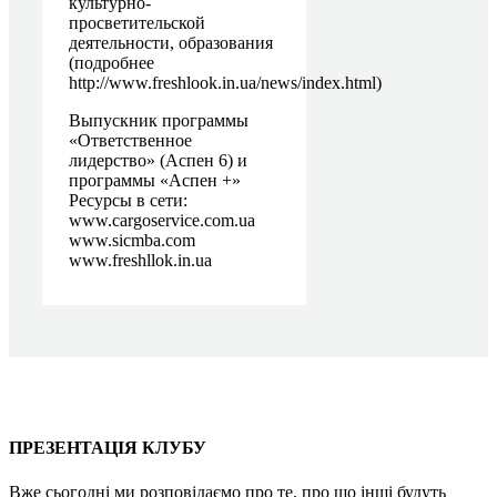
культурно-
просветительской
деятельности, образования
(подробнее
http://www.freshlook.in.ua/news/index.html)
Выпускник программы
«Ответственное
лидерство» (Аспен 6) и
программы «Аспен +»
Ресурсы в сети:
www.cargoservice.com.ua
www.sicmba.com
www.freshllok.in.ua
Про проєкт
Послуги
Пошук партнера
Клубні карти
Контакти
ПРЕЗЕНТАЦІЯ КЛУБУ
Вже сьогодні ми розповідаємо про те, про що інші будуть