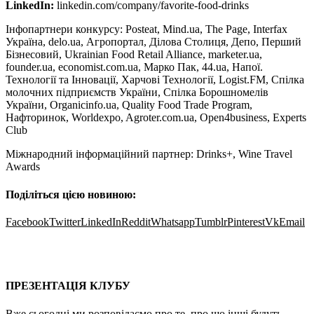
LinkedIn:
linkedin.com/company/favorite-food-drinks
Інфопартнери конкурсу: Posteat, Mind.ua, The Page, Interfax
Україна, delo.ua, Агропортал, Ділова Столиця, Депо, Перший
Бізнесовий, Ukrainian Food Retail Alliance, marketer.ua,
founder.ua, economist.com.ua, Марко Пак, 44.ua, Напої.
Технології та Інновації, Харчові Технології, Logist.FM, Спілка
молочних підприємств України, Спілка Борошномелів
України, Оrganicinfo.ua, Quality Food Trade Program,
Нафторинок, Worldexpo, Agroter.com.ua, Open4business, Experts
Club
Міжнародний інформаційний партнер: Drinks+, Wine Travel
Awards
Поділіться цією новиною:
Facebook
Twitter
LinkedIn
Reddit
Whatsapp
Tumblr
Pinterest
Vk
Email
Про проєкт
Послуги
Пошук партнера
Клубні карти
Контакти
ПРЕЗЕНТАЦІЯ КЛУБУ
Вже сьогодні ми розповідаємо про те, про що інші будуть