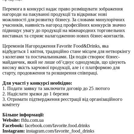
Перемога в конкурсі надає право розміщувати зображення
нагороди на пакуванні продукції та відкриває нові
можливості для розвитку бізнесу. За словами минулорічних
учасників, наявність нагород професійних конкурсів значно
підвищує увагу до продукції на міжнародних торговельних
виставках та сприяє налагодженню нових бізнес-контактів.
Церемонія Нагородження Favorite Food&Drinks, яка
відбудеться 1 квітня, традиційно стане місцем для нетворкінгу
з колегами та постачальниками. Ця подія створює бізнес-
майданчик, який не лише об’єднує однодумців, що цінують
високу якість харчової продукції, але і є платформою для
старту, продовження та розширення співпраці.
Для участі у конкурсі необхідно:
1. Подати заявку та заключити договір до 25 лютого
2. Надіслати зразки до 1 березня
3. Отримати підтвердження реєстрації від організаційного
комітету
Більше інформації:
Website:
ffdu.com.ua
Facebook:
facebook.com/favorite.food.drinks
Instagram:
instagram.com/favorite_food_drinks