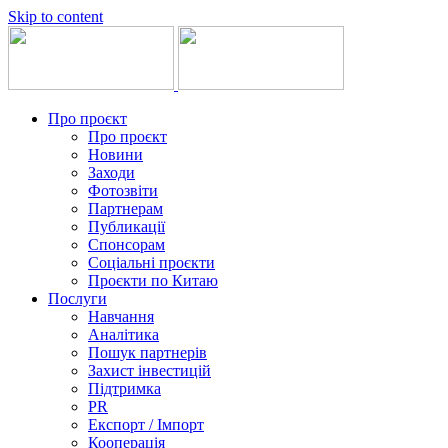
Skip to content
Про проєкт
Про проєкт
Новини
Заходи
Фотозвіти
Партнерам
Публикації
Спонсорам
Соціальні проєкти
Проєкти по Китаю
Послуги
Навчання
Аналітика
Пошук партнерів
Захист інвестицій
Підтримка
PR
Експорт / Імпорт
Кооперація