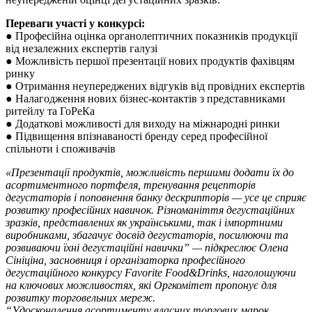
Переваги участі у конкурсі:
● Професійна оцінка органолептичних показників продукції
від незалежних експертів галузі
● Можливість першої презентації нових продуктів фахівцям
ринку
● Отримання неупереджених відгуків від провідних експертів
● Налагодження нових бізнес-контактів з представниками
ритейлу та ГоРеКа
● Додаткові можливості для виходу на міжнародні ринки
● Підвищення впізнаваності бренду серед професійної
спільноти і споживачів
«Презентації продуктів, можливість першими додати їх до
асортиментного портфеля, тренування рецепторів
дегустаторів і поповнення банку дескрипторів — усе це сприяє
розвитку професійних навичок. Різноманіття дегустаційних
зразків, представлених як українськими, так і імпортними
виробниками, збагачує досвід дегустаторів, посилюючи та
розвиваючи їхні дегустаційні навички” — підкреслює Олена
Сініціна, засновниця і організаторка професійного
дегустаційного конкурсу Favorite Food&Drinks, наголошуючи
на ключових можливостях, які Оргкомітет пропонує для
розвитку торговельних мереж.
“Удосконалення асортименту власних торгових марок,