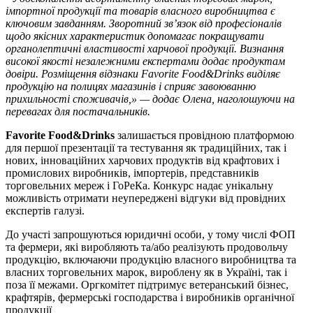
імпортної продукції та товарів власного виробництва є
ключовим завданням. Зворотний зв’язок від професіоналів
щодо якісних характеристик допомагає покращувати
органолептичні властивості харчової продукції. Визнання
високої якості незалежними експертами додає продуктам
довіри. Розміщення відзнаки Favorite Food&Drinks виділяє
продукцію на полицях магазинів і сприяє завоюванню
прихильності споживачів,» — додає Олена, наголошуючи на
перевагах для постачальників.
Favorite Food&Drinks
залишається провідною платформою
для першої презентації та тестування як традиційних, так і
нових, інноваційних харчових продуктів від крафтових і
промислових виробників, імпортерів, представників
торговельних мереж і ГоРеКа. Конкурс надає унікальну
можливість отримати неупереджені відгуки від провідних
експертів галузі.
До участі запрошуються юридичні особи, у тому числі ФОП
та фермери, які виробляють та/або реалізують продовольчу
продукцію, включаючи продукцію власного виробництва та
власних торговельних марок, вироблену як в Україні, так і
поза її межами. Оргкомітет підтримує ветеранський бізнес,
крафтярів, фермерські господарства і виробників органічної
продукції