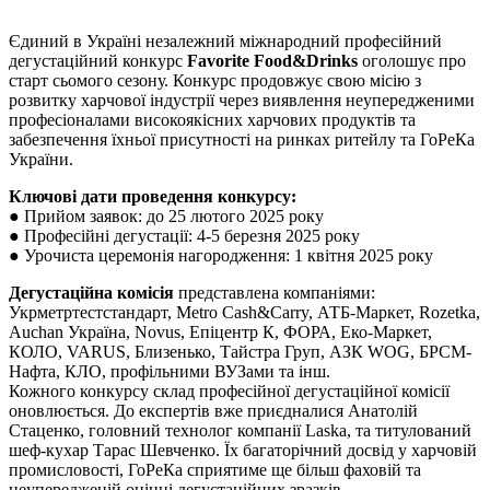
Єдиний в Україні незалежний міжнародний професійний
дегустаційний конкурс
Favorite Food&Drinks
оголошує про
старт сьомого сезону. Конкурс продовжує свою місію з
розвитку харчової індустрії через виявлення неупередженими
професіоналами високоякісних харчових продуктів та
забезпечення їхньої присутності на ринках ритейлу та ГоРеКа
України.
Ключові дати проведення конкурсу:
● Прийом заявок: до 25 лютого 2025 року
● Професійні дегустації: 4-5 березня 2025 року
● Урочиста церемонія нагородження: 1 квітня 2025 року
Дегустаційна комісія
представлена компаніями:
Укрметртестстандарт, Metro Cash&Carry, АТБ-Маркет, Rozetka,
Auchan Україна, Novus, Епіцентр К, ФОРА, Еко-Маркет,
КОЛО, VARUS, Близенько, Тайстра Груп, АЗК WOG, БРСМ-
Нафта, КЛО, профільними ВУЗами та інш.
Кожного конкурсу склад професійної дегустаційної комісії
оновлюється. До експертів вже приєдналися Анатолій
Стаценко, головний технолог компанії Laska, та титулований
шеф-кухар Тарас Шевченко. Їх багаторічний досвід у харчовій
промисловості, ГоРеКа сприятиме ще більш фаховій та
неупередженій оцінці дегустаційних зразків.